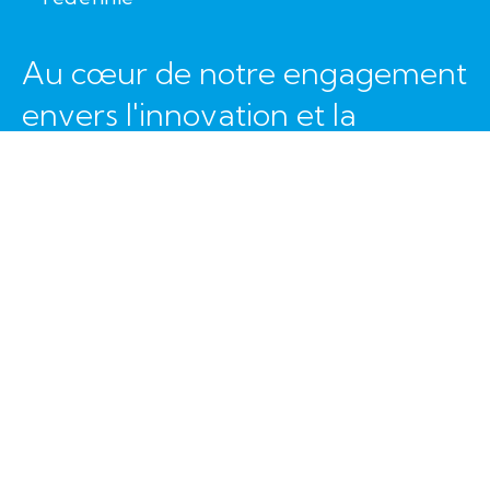
Au cœur de notre engagement
envers l'innovation et la
durabilité, Groupe Genius
présente Optimus, une solution
révolutionnaire pour l'industrie
des pieux vissés.
Nous fournissons des
recommandations d'ingénierie
de pointe pour l'installation de
pieux vissés partout au Canada