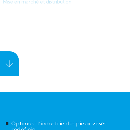
Mise en marché et distribution
Ingénierie + technologie +
exécution = Optimus
Optimus : l’industrie des pieux vissés
redéfinie